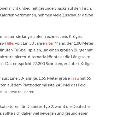
nell nicht unbedingt gesunde Snacks auf den Tisch.
 Kalorien verbrennen, nehmen viele Zuschauer davon
üssten sie lange laufen, rechnet Jens Kröger,
es-
Hilfe
, vor: Ein 50 Jahre
alter
Mann, der 1,80 Meter
inuten Fußball spielen, um einen großen Burger mit
bzutrainieren. Alternativ könnte er die Längsseite
n. Das entspricht 27.300 Schritten, erläutert Kröger.
 aus: Eine 50-jährige, 1,65 Meter große
Frau
mit 65
en auf dem Platz oder müsste 243 Mal das Feld
ü zu neutralisieren.
kofaktoren für Diabetes Typ 2, warnt die Deutsche
, sollte sich daher viel bewegen und gesund essen.