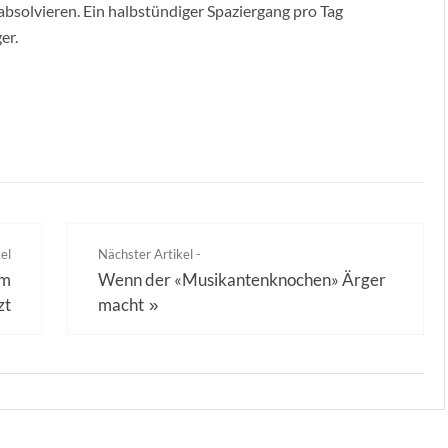
 absolvieren. Ein halbstündiger Spaziergang pro Tag
er.
el
Nächster Artikel -
em
Wenn der «Musikantenknochen» Ärger
zt
macht
»