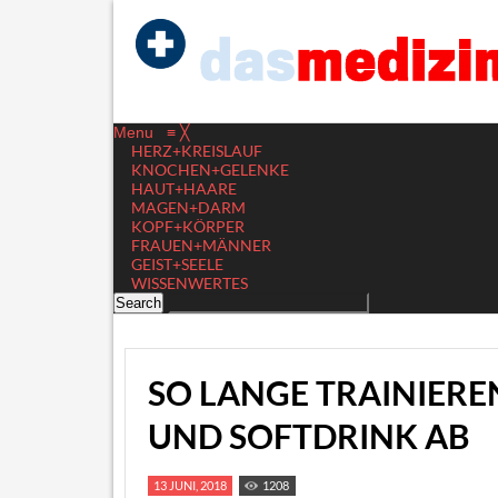
Menu
≡
╳
HERZ+KREISLAUF
KNOCHEN+GELENKE
HAUT+HAARE
MAGEN+DARM
KOPF+KÖRPER
FRAUEN+MÄNNER
GEIST+SEELE
WISSENWERTES
SO LANGE TRAINIEREN
ND SOFTDRINK AB
13 JUNI, 2018
1208