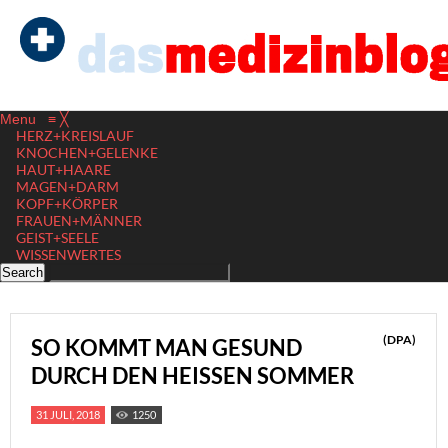
Menu
≡
╳
HERZ+KREISLAUF
KNOCHEN+GELENKE
HAUT+HAARE
MAGEN+DARM
KOPF+KÖRPER
FRAUEN+MÄNNER
GEIST+SEELE
WISSENWERTES
(DPA)
SO KOMMT MAN GESUND
DURCH DEN HEISSEN SOMMER
31 JULI, 2018
1250