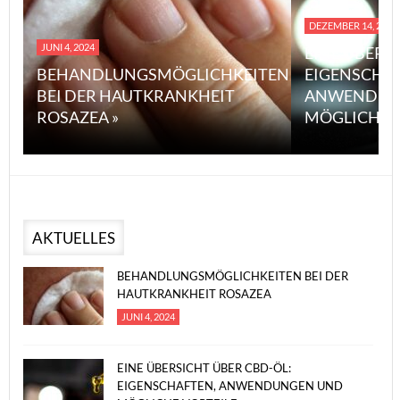
DEZEMBER 14, 2023
JUNI 4, 2024
EINE ÜBERS
BEHANDLUNGSMÖGLICHKEITEN
EIGENSCHA
BEI DER HAUTKRANKHEIT
ANWENDUN
ROSAZEA »
MÖGLICHE V
AKTUELLES
BEHANDLUNGSMÖGLICHKEITEN BEI DER
HAUTKRANKHEIT ROSAZEA
JUNI 4, 2024
EINE ÜBERSICHT ÜBER CBD-ÖL:
EIGENSCHAFTEN, ANWENDUNGEN UND