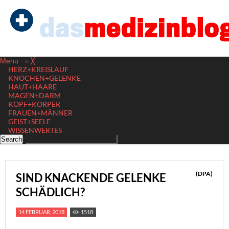
Menu
≡
╳
HERZ+KREISLAUF
KNOCHEN+GELENKE
HAUT+HAARE
MAGEN+DARM
KOPF+KÖRPER
FRAUEN+MÄNNER
GEIST+SEELE
WISSENWERTES
(DPA)
SIND KNACKENDE GELENKE
SCHÄDLICH?
14 FEBRUAR, 2018
1518