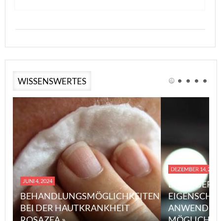
WISSENSWERTES
DEZEMBER 14, 2023
JUNI 4, 2024
EINE ÜBERS
BEHANDLUNGSMÖGLICHKEITEN
EIGENSCHA
BEI DER HAUTKRANKHEIT
ANWENDUN
ROSAZEA »
MÖGLICHE V