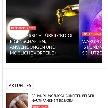
DEZEMBER 14, 2023
APRIL 17, 2023
EINE ÜBERSICHT ÜBER CBD-ÖL:
EIGENSCHAFTEN,
WARUM ASB
ANWENDUNGEN UND
IST UND WI
MÖGLICHE VORTEILE »
SCHÜTZEN 
AKTUELLES
BEHANDLUNGSMÖGLICHKEITEN BEI DER
HAUTKRANKHEIT ROSAZEA
JUNI 4, 2024