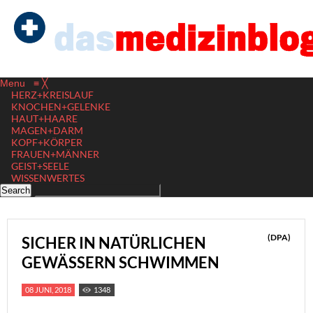
Menu
≡
╳
HERZ+KREISLAUF
KNOCHEN+GELENKE
HAUT+HAARE
MAGEN+DARM
KOPF+KÖRPER
FRAUEN+MÄNNER
GEIST+SEELE
WISSENWERTES
(DPA)
SICHER IN NATÜRLICHEN
GEWÄSSERN SCHWIMMEN
08 JUNI, 2018
1348