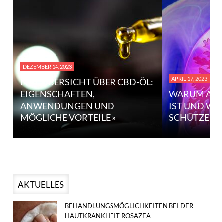
DEZEMBER 14, 2023
APRIL 17, 2023
EINE ÜBERSICHT ÜBER CBD-ÖL:
EIGENSCHAFTEN,
WARUM ASBE
ANWENDUNGEN UND
IST UND WIE
MÖGLICHE VORTEILE »
SCHÜTZEN K
AKTUELLES
BEHANDLUNGSMÖGLICHKEITEN BEI DER
HAUTKRANKHEIT ROSAZEA