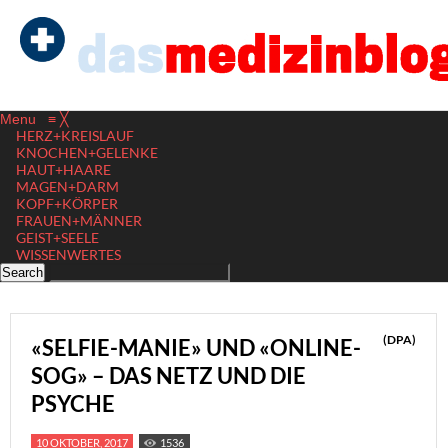
Menu
≡
╳
HERZ+KREISLAUF
KNOCHEN+GELENKE
HAUT+HAARE
MAGEN+DARM
KOPF+KÖRPER
FRAUEN+MÄNNER
GEIST+SEELE
WISSENWERTES
(DPA)
«SELFIE-MANIE» UND «ONLINE-
SOG» – DAS NETZ UND DIE
PSYCHE
10 OKTOBER, 2017
1536