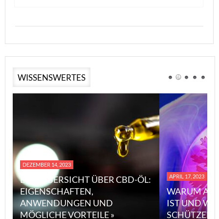
WISSENSWERTES
DEZEMBER 14, 2023
APRIL 17, 2023
EINE ÜBERSICHT ÜBER CBD-ÖL:
EIGENSCHAFTEN,
WARUM ASB
ANWENDUNGEN UND
IST UND WI
MÖGLICHE VORTEILE »
SCHÜTZEN 