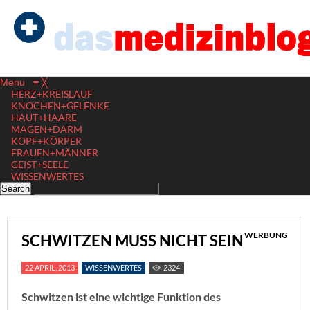
Menu
≡
╳
HERZ+KREISLAUF
KNOCHEN+GELENKE
HAUT+HAARE
MAGEN+DARM
KOPF+KÖRPER
FRAUEN+MÄNNER
GEIST+SEELE
WISSENWERTES
WERBUNG
SCHWITZEN MUSS NICHT SEIN
22 APRIL, 2013
WISSENWERTES
2324
Schwitzen ist eine wichtige Funktion des