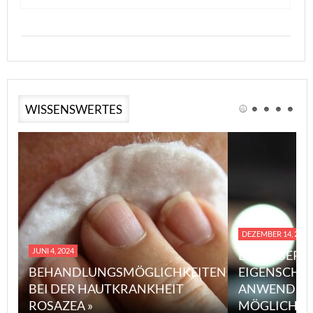
WISSENSWERTES
DEZEMBER 14, 2023
JUNI 4, 2024
EINE ÜBERS
BEHANDLUNGSMÖGLICHKEITEN
EIGENSCHA
BEI DER HAUTKRANKHEIT
ANWENDUN
ROSAZEA »
MÖGLICHE V