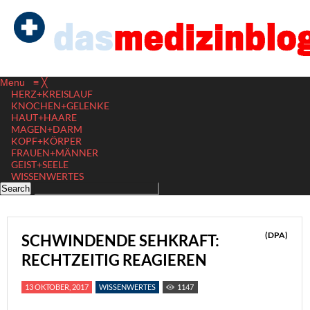
Menu
≡
╳
HERZ+KREISLAUF
KNOCHEN+GELENKE
HAUT+HAARE
MAGEN+DARM
KOPF+KÖRPER
FRAUEN+MÄNNER
GEIST+SEELE
WISSENWERTES
(DPA)
SCHWINDENDE SEHKRAFT:
RECHTZEITIG REAGIEREN
13 OKTOBER, 2017
WISSENWERTES
1147