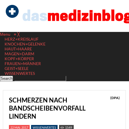
Menu
≡
╳
HERZ+KREISLAUF
KNOCHEN+GELENKE
HAUT+HAARE
MAGEN+DARM
KOPF+KÖRPER
FRAUEN+MÄNNER
GEIST+SEELE
WISSENWERTES
(DPA)
SCHMERZEN NACH
BANDSCHEIBENVORFALL
LINDERN
22 MAI, 2017
WISSENWERTES
1549