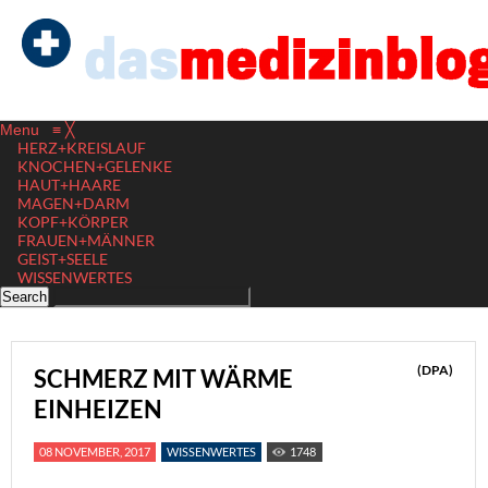
Menu
≡
╳
HERZ+KREISLAUF
KNOCHEN+GELENKE
HAUT+HAARE
MAGEN+DARM
KOPF+KÖRPER
FRAUEN+MÄNNER
GEIST+SEELE
WISSENWERTES
(DPA)
SCHMERZ MIT WÄRME
EINHEIZEN
08 NOVEMBER, 2017
WISSENWERTES
1748