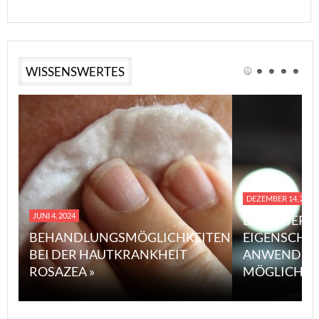
WISSENSWERTES
DEZEMBER 14, 2023
JUNI 4, 2024
EINE ÜBERS
BEHANDLUNGSMÖGLICHKEITEN
EIGENSCHA
BEI DER HAUTKRANKHEIT
ANWENDUN
ROSAZEA »
MÖGLICHE V