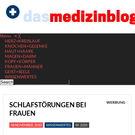
Menu
≡
╳
HERZ+KREISLAUF
KNOCHEN+GELENKE
HAUT+HAARE
MAGEN+DARM
KOPF+KÖRPER
FRAUEN+MÄNNER
GEIST+SEELE
WISSENWERTES
WERBUNG
SCHLAFSTÖRUNGEN BEI
FRAUEN
08 NOVEMBER, 2010
WISSENWERTES
2155