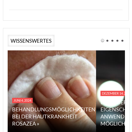
WISSENSWERTES
DEZEMBER 14, 2023
JUNI 4, 2024
EINE ÜBERS
BEHANDLUNGSMÖGLICHKEITEN
EIGENSCHA
BEI DER HAUTKRANKHEIT
ANWENDUN
ROSAZEA »
MÖGLICHE V