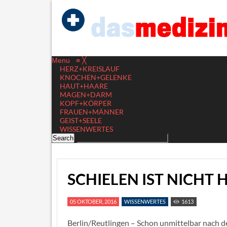
Menu
≡
╳
HERZ+KREISLAUF
KNOCHEN+GELENKE
HAUT+HAARE
MAGEN+DARM
KOPF+KÖRPER
FRAUEN+MÄNNER
GEIST+SEELE
WISSENWERTES
SCHIELEN IST NICHT
05 OKTOBER, 2016
WISSENWERTES
1613
Berlin/Reutlingen – Schon unmittelbar nach d