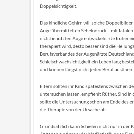
Doppelsichtigkeit.
Das kindliche Gehirn will solche Doppelbilde
Auge übermittelten Seheindruck – mit fatalen
nichtbenutzten Auge entwickeln. «Je früher ei
therapiert wird, desto besser sind die Heilung
Berufsverbandes der Augenärzte Deutschlands
Schielschwachsichtigkeit ein Leben lang beste
und können längst nicht jeden Beruf ausüben.
Eltern sollten ihr Kind spätestens zwischen d
untersuchen lassen, empfiehlt Rüther. Sind in 
sollte die Untersuchung schon am Ende des ers
die Therapie von der Ursache ab.
Grundsätzlich kann Schielen nicht nur in der 
Angaben sind rund vier bis fünf Millionen Deut