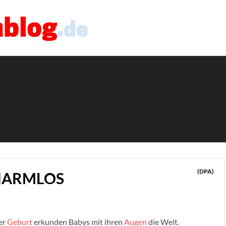
(DPA)
 HARMLOS
er
Geburt
erkunden Babys mit ihren
Augen
die Welt.