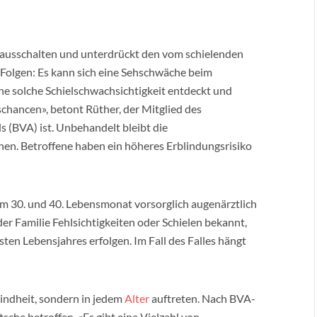
r ausschalten und unterdrückt den vom schielenden
 Folgen: Es kann sich eine Sehschwäche beim
ne solche Schielschwachsichtigkeit entdeckt und
schancen», betont Rüther, der Mitglied des
 (BVA) ist. Unbehandelt bleibt die
hen. Betroffene haben ein höheres Erblindungsrisiko
em 30. und 40. Lebensmonat vorsorglich augenärztlich
der Familie Fehlsichtigkeiten oder Schielen bekannt,
ten Lebensjahres erfolgen. Im Fall des Falles hängt
Kindheit, sondern in jedem
Alter
auftreten. Nach BVA-
sche betroffen. «Es gibt eine Vielzahl von