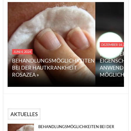
DEZEMBER 14, 2023
JUNI 4, 2024
EINE ÜBERS
BEHANDLUNGSMÖGLICHKEITEN
EIGENSCHA
BEI DER HAUTKRANKHEIT
ANWENDUN
ROSAZEA »
MÖGLICHE V
AKTUELLES
BEHANDLUNGSMÖGLICHKEITEN BEI DER