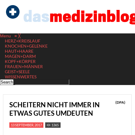
Menu
≡
╳
HERZ+KREISLAUF
KNOCHEN+GELENKE
HAUT+HAARE
MAGEN+DARM
KOPF+KÖRPER
FRAUEN+MÄNNER
GEIST+SEELE
WISSENWERTES
(DPA)
SCHEITERN NICHT IMMER IN
ETWAS GUTES UMDEUTEN
13 SEPTEMBER, 2017
1365