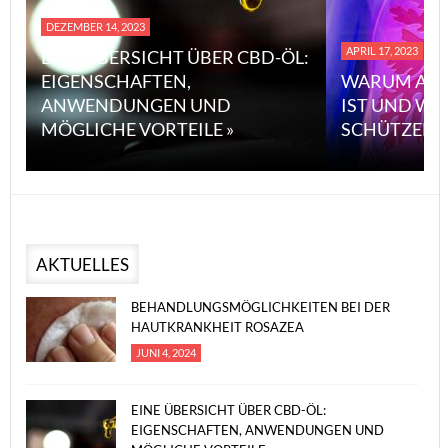
DEZEMBER 14, 2023
APRIL 17, 2023
EINE ÜBERSICHT ÜBER CBD-ÖL:
EIGENSCHAFTEN,
WARUM ASB
ANWENDUNGEN UND
IST UND WI
MÖGLICHE VORTEILE »
SCHÜTZEN 
AKTUELLES
BEHANDLUNGSMÖGLICHKEITEN BEI DER
HAUTKRANKHEIT ROSAZEA
JUNI 4, 2024
EINE ÜBERSICHT ÜBER CBD-ÖL:
EIGENSCHAFTEN, ANWENDUNGEN UND