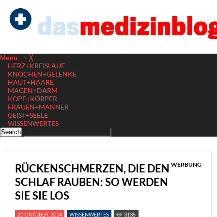
Menu
≡
╳
HERZ+KREISLAUF
KNOCHEN+GELENKE
HAUT+HAARE
MAGEN+DARM
KOPF+KÖRPER
FRAUEN+MÄNNER
GEIST+SEELE
WISSENWERTES
WERBUNG
RÜCKENSCHMERZEN, DIE DEN
SCHLAF RAUBEN: SO WERDEN
SIE SIE LOS
21 OKTOBER, 2014
WISSENWERTES
3135