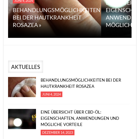
JUNI 4, 2024
EINE ÜBERS
BEHANDLUNGSMÖGLICHKEITEN
EIGENSCHA
BEI DER HAUTKRANKHEIT
ANWENDUN
ROSAZEA »
MÖGLICHE V
AKTUELLES
BEHANDLUNGSMÖGLICHKEITEN BEI DER
HAUTKRANKHEIT ROSAZEA
JUNI 4, 2024
EINE ÜBERSICHT ÜBER CBD-ÖL:
EIGENSCHAFTEN, ANWENDUNGEN UND
MÖGLICHE VORTEILE
DEZEMBER 14, 2023