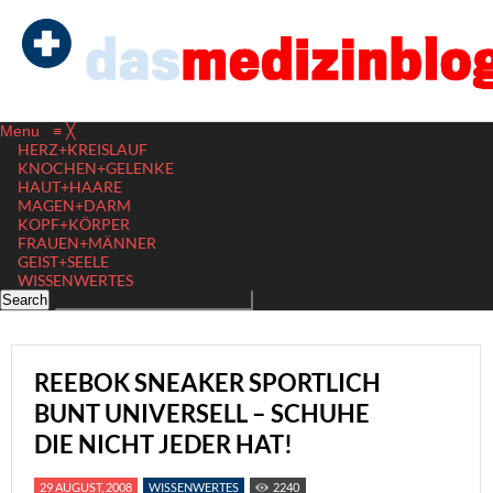
Menu
≡
╳
HERZ+KREISLAUF
KNOCHEN+GELENKE
HAUT+HAARE
MAGEN+DARM
KOPF+KÖRPER
FRAUEN+MÄNNER
GEIST+SEELE
WISSENWERTES
REEBOK SNEAKER SPORTLICH
BUNT UNIVERSELL – SCHUHE
DIE NICHT JEDER HAT!
29 AUGUST, 2008
WISSENWERTES
2240