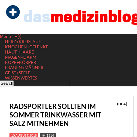
Menu
≡
╳
HERZ+KREISLAUF
KNOCHEN+GELENKE
HAUT+HAARE
MAGEN+DARM
KOPF+KÖRPER
FRAUEN+MÄNNER
GEIST+SEELE
WISSENWERTES
(DPA)
RADSPORTLER SOLLTEN IM
SOMMER TRINKWASSER MIT
SALZ MITNEHMEN
10 AUGUST, 2018
1314