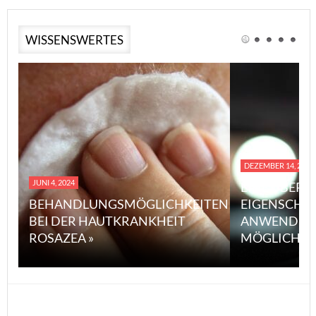
WISSENSWERTES
DEZEMBER 14, 2023
JUNI 4, 2024
EINE ÜBERS
BEHANDLUNGSMÖGLICHKEITEN
EIGENSCHA
BEI DER HAUTKRANKHEIT
ANWENDUN
ROSAZEA »
MÖGLICHE V