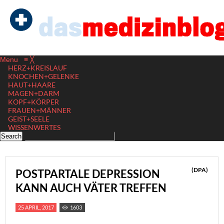
Menu
≡
╳
HERZ+KREISLAUF
KNOCHEN+GELENKE
HAUT+HAARE
MAGEN+DARM
KOPF+KÖRPER
FRAUEN+MÄNNER
GEIST+SEELE
WISSENWERTES
(DPA)
POSTPARTALE DEPRESSION
KANN AUCH VÄTER TREFFEN
25 APRIL, 2017
1603