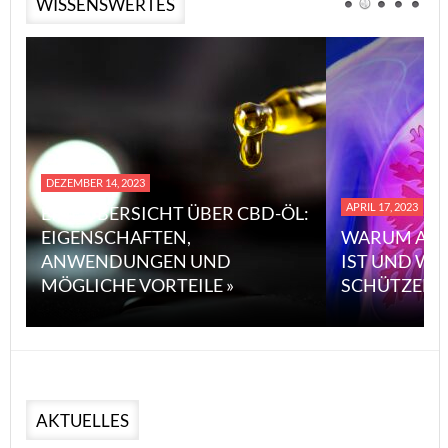
WISSENSWERTES
DEZEMBER 14, 2023
APRIL 17, 2023
EINE ÜBERSICHT ÜBER CBD-ÖL:
EIGENSCHAFTEN,
WARUM ASB
ANWENDUNGEN UND
IST UND WI
MÖGLICHE VORTEILE »
SCHÜTZEN 
AKTUELLES