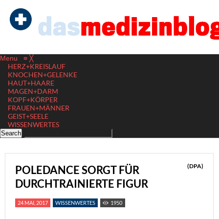
Menu
≡
╳
HERZ+KREISLAUF
KNOCHEN+GELENKE
HAUT+HAARE
MAGEN+DARM
KOPF+KÖRPER
FRAUEN+MÄNNER
GEIST+SEELE
WISSENWERTES
(DPA)
POLEDANCE SORGT FÜR
DURCHTRAINIERTE FIGUR
24 MAI, 2017
WISSENWERTES
1950