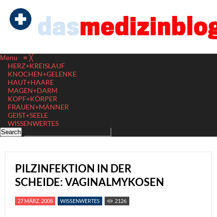
Menu
≡
╳
HERZ+KREISLAUF
KNOCHEN+GELENKE
HAUT+HAARE
MAGEN+DARM
KOPF+KÖRPER
FRAUEN+MÄNNER
GEIST+SEELE
WISSENWERTES
PILZINFEKTION IN DER
SCHEIDE: VAGINALMYKOSEN
27 MÄRZ, 2008
WISSENWERTES
2126