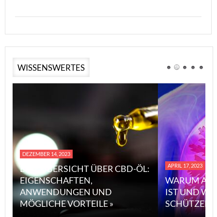
WISSENSWERTES
DEZEMBER 14, 2023
APRIL 17, 2023
EINE ÜBERSICHT ÜBER CBD-ÖL:
EIGENSCHAFTEN,
WARUM ASB
ANWENDUNGEN UND
IST UND WI
MÖGLICHE VORTEILE »
SCHÜTZEN 