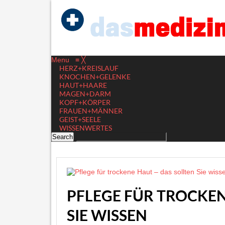
Menu
≡
╳
HERZ+KREISLAUF
KNOCHEN+GELENKE
HAUT+HAARE
MAGEN+DARM
KOPF+KÖRPER
FRAUEN+MÄNNER
GEIST+SEELE
WISSENWERTES
PFLEGE FÜR TROCKEN
SIE WISSEN