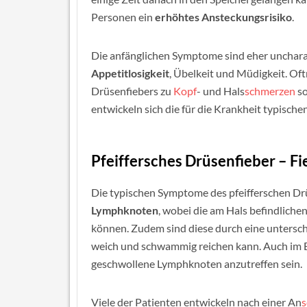
Personen ein
erhöhtes Ansteckungsrisiko
.
Die anfänglichen Symptome sind eher unchara
Appetitlosigkeit
, Übelkeit und Müdigkeit. Of
Drüsenfiebers zu
Kopf
- und Hals
schmerzen
so
entwickeln sich die für die Krankheit typisch
Pfeiffersches Drüsenfieber – 
Die typischen Symptome des pfeifferschen Dr
Lymphknoten
, wobei die am Hals befindlich
können. Zudem sind diese durch eine unterschi
weich und schwammig reichen kann. Auch im 
geschwollene Lymphknoten anzutreffen sein.
Viele der Patienten entwickeln nach einer An
s