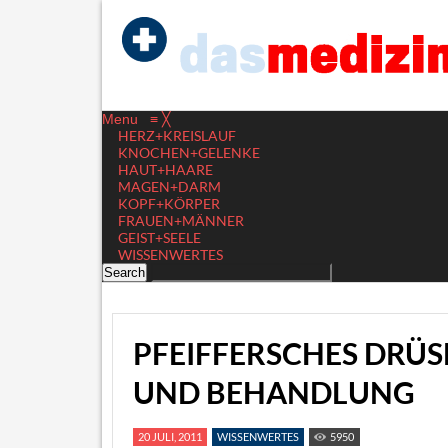
Menu
≡
╳
HERZ+KREISLAUF
KNOCHEN+GELENKE
HAUT+HAARE
MAGEN+DARM
KOPF+KÖRPER
FRAUEN+MÄNNER
GEIST+SEELE
WISSENWERTES
PFEIFFERSCHES DRÜ
UND BEHANDLUNG
20 JULI, 2011
WISSENWERTES
5950