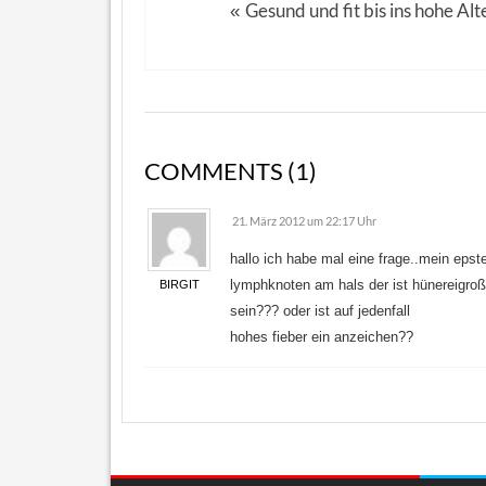
Gesund und fit bis ins hohe Alt
«
COMMENTS (1)
21. März 2012 um 22:17 Uhr
hallo ich habe mal eine frage..mein epste
lymphknoten am hals der ist hünereigro
BIRGIT
sein??? oder ist auf jedenfall
hohes fieber ein anzeichen??