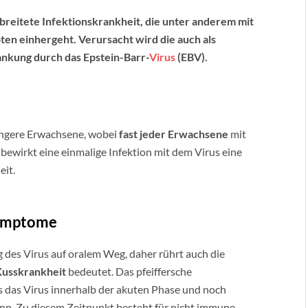
rbreitete Infektionskrankheit, die unter anderem mit
n einhergeht. Verursacht wird die auch als
nkung durch das Epstein-Barr-
Virus
(EBV).
jüngere Erwachsene, wobei
fast jeder Erwachsene
mit
 bewirkt eine einmalige Infektion mit dem Virus eine
eit.
Symptome
g des Virus auf oralem Weg, daher rührt auch die
Kusskrankheit
bedeutet. Das pfeiffersche
s das Virus innerhalb der akuten Phase und noch
ann. Zu diesem Zeitpunkt besteht für nicht immune