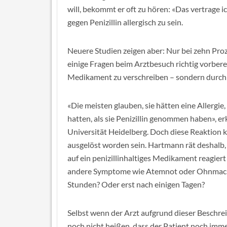
will, bekommt er oft zu hören: «Das vertrage 
gegen Penizillin allergisch zu sein.
Neuere Studien zeigen aber: Nur bei zehn Proz
einige Fragen beim Arztbesuch richtig vorberei
Medikament zu verschreiben – sondern durch d
«Die meisten glauben, sie hätten eine Allergie
hatten, als sie Penizillin genommen haben», e
Universität Heidelberg. Doch diese Reaktion k
ausgelöst worden sein. Hartmann rät deshalb
auf ein penizillinhaltiges Medikament reagier
andere Symptome wie Atemnot oder Ohnmacht? 
Stunden? Oder erst nach einigen Tagen?
Selbst wenn der Arzt aufgrund dieser Beschrei
noch nicht heißen, dass der Patient noch immer 