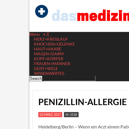
Menu
≡
╳
HERZ+KREISLAUF
KNOCHEN+GELENKE
HAUT+HAARE
MAGEN+DARM
KOPF+KÖRPER
FRAUEN+MÄNNER
GEIST+SEELE
WISSENWERTES
PENIZILLIN-ALLERGIE 
02 MÄRZ, 2017
1518
Heidelberg/Berlin – Wenn ein Arzt einem Patie