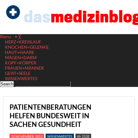
Menu
≡
╳
HERZ+KREISLAUF
KNOCHEN+GELENKE
HAUT+HAARE
MAGEN+DARM
KOPF+KÖRPER
FRAUEN+MÄNNER
GEIST+SEELE
WISSENWERTES
PATIENTENBERATUNGEN
HELFEN BUNDESWEIT IN
SACHEN GESUNDHEIT
22 NOVEMBER, 2011
WISSENWERTES
2132