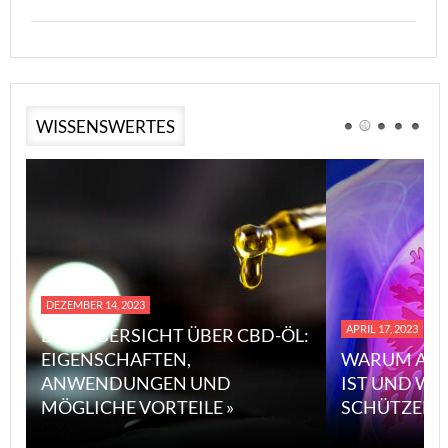
WISSENSWERTES
DEZEMBER 14, 2023
APRIL 17, 2023
EINE ÜBERSICHT ÜBER CBD-ÖL:
EIGENSCHAFTEN,
WARUM ASB
ANWENDUNGEN UND
IST UND WI
MÖGLICHE VORTEILE »
SCHÜTZEN 