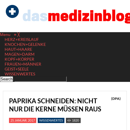
Menu
≡
╳
HERZ+KREISLAUF
KNOCHEN+GELENKE
HAUT+HAARE
MAGEN+DARM
KOPF+KÖRPER
FRAUEN+MÄNNER
GEIST+SEELE
WISSENWERTES
(DPA)
PAPRIKA SCHNEIDEN: NICHT
NUR DIE KERNE MÜSSEN RAUS
25 JANUAR, 2017
WISSENWERTES
1820