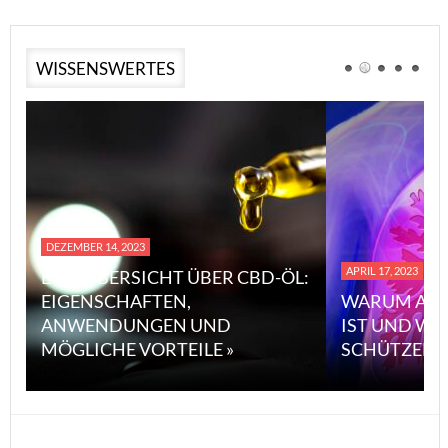
WISSENSWERTES
DEZEMBER 14, 2023
APRIL 17, 2023
EINE ÜBERSICHT ÜBER CBD-ÖL:
EIGENSCHAFTEN,
WARUM ASB
ANWENDUNGEN UND
IST UND WI
MÖGLICHE VORTEILE »
SCHÜTZEN 