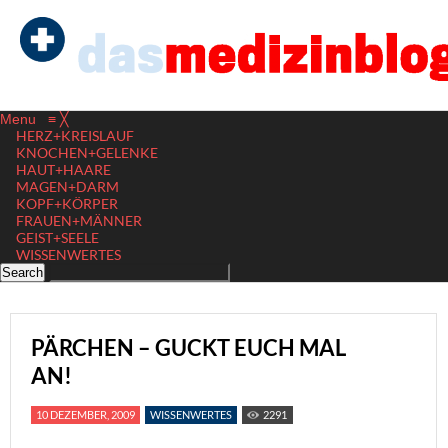
Menu
≡
╳
HERZ+KREISLAUF
KNOCHEN+GELENKE
HAUT+HAARE
MAGEN+DARM
KOPF+KÖRPER
FRAUEN+MÄNNER
GEIST+SEELE
WISSENWERTES
PÄRCHEN – GUCKT EUCH MAL
AN!
10 DEZEMBER, 2009
WISSENWERTES
2291