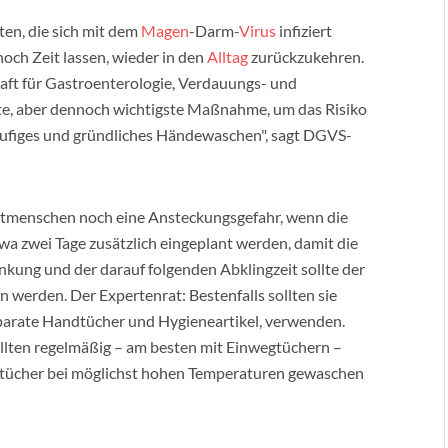
ten, die sich mit dem
Magen
-Darm-
Virus
infiziert
noch Zeit lassen, wieder in den
Alltag
zurückzukehren.
aft für Gastroenterologie, Verdauungs- und
te, aber dennoch wichtigste Maßnahme, um das Risiko
häufiges und gründliches Händewaschen", sagt DGVS-
Mitmenschen noch eine Ansteckungsgefahr, wenn die
a zwei Tage zusätzlich eingeplant werden, damit die
ankung und der darauf folgenden Abklingzeit sollte der
 werden. Der Expertenrat: Bestenfalls sollten sie
separate Handtücher und Hygieneartikel, verwenden.
ollten regelmäßig – am besten mit Einwegtüchern –
dtücher bei möglichst hohen Temperaturen gewaschen