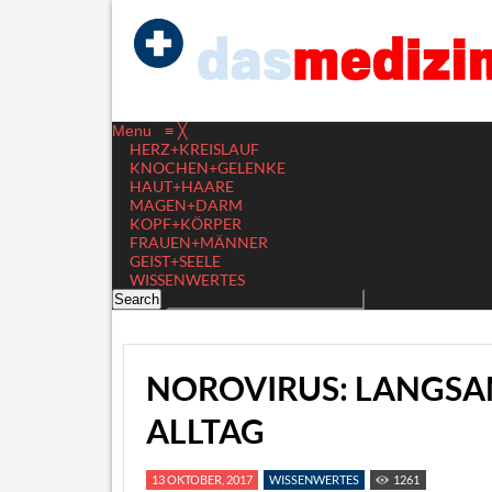
Menu
≡
╳
HERZ+KREISLAUF
KNOCHEN+GELENKE
HAUT+HAARE
MAGEN+DARM
KOPF+KÖRPER
FRAUEN+MÄNNER
GEIST+SEELE
WISSENWERTES
NOROVIRUS: LANGSA
ALLTAG
13 OKTOBER, 2017
WISSENWERTES
1261