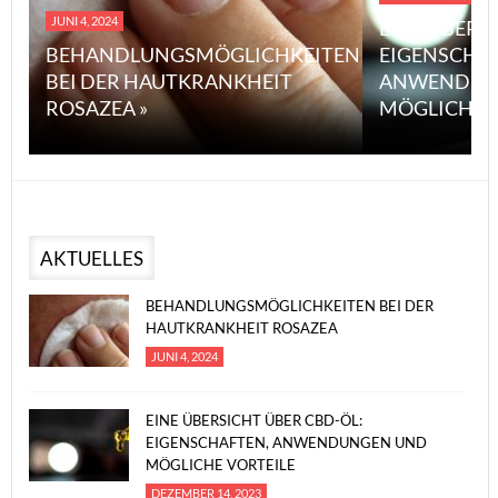
JUNI 4, 2024
EINE ÜBERS
BEHANDLUNGSMÖGLICHKEITEN
EIGENSCHA
BEI DER HAUTKRANKHEIT
ANWENDUN
ROSAZEA »
MÖGLICHE V
AKTUELLES
BEHANDLUNGSMÖGLICHKEITEN BEI DER
HAUTKRANKHEIT ROSAZEA
JUNI 4, 2024
EINE ÜBERSICHT ÜBER CBD-ÖL:
EIGENSCHAFTEN, ANWENDUNGEN UND
MÖGLICHE VORTEILE
DEZEMBER 14, 2023