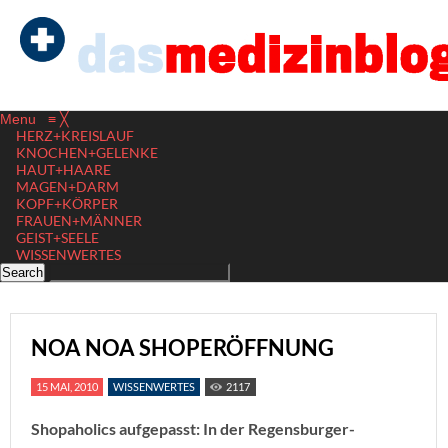
Menu
≡
╳
HERZ+KREISLAUF
KNOCHEN+GELENKE
HAUT+HAARE
MAGEN+DARM
KOPF+KÖRPER
FRAUEN+MÄNNER
GEIST+SEELE
WISSENWERTES
NOA NOA SHOPERÖFFNUNG
15 MAI, 2010
WISSENWERTES
2117
Shopaholics aufgepasst: In der Regensburger-