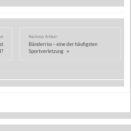
kel
Nächster Artikel -
st
Bänderriss – eine der häufigsten
d?
Sportverletzung
»