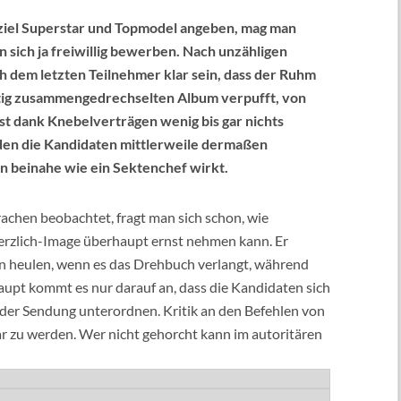
sziel Superstar und Topmodel angeben, mag man
sich ja freiwillig bewerben. Nach unzähligen
 dem letzten Teilnehmer klar sein, dass der Ruhm
astig zusammengedrechselten Album verpufft, von
st dank Knebelverträgen wenig bis gar nichts
den die Kandidaten mittlerweile dermaßen
on beinahe wie ein Sektenchef wirkt.
chen beobachtet, fragt man sich schon, wie
erzlich-Image überhaupt ernst nehmen kann. Er
ten heulen, wenn es das Drehbuch verlangt, während
aupt kommt es nur darauf an, dass die Kandidaten sich
der Sendung unterordnen. Kritik an den Befehlen von
r zu werden. Wer nicht gehorcht kann im autoritären