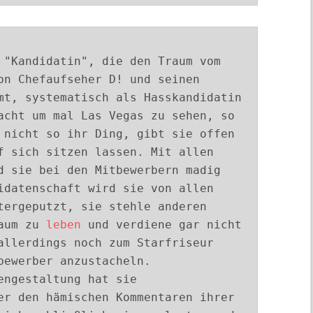
 "Kandidatin", die den Traum vom
on Chefaufseher D! und seinen
mt, systematisch als Hasskandidatin
acht um mal Las Vegas zu sehen, so
 nicht so ihr Ding, gibt sie offen
f sich sitzen lassen. Mit allen
d sie bei den Mitbewerbern madig
idatenschaft wird sie von allen
tergeputzt, sie stehle anderen
raum zu
leben
und verdiene gar nicht
allerdings noch zum Starfriseur
bewerber anzustacheln.
engestaltung hat sie
er den hämischen Kommentaren ihrer