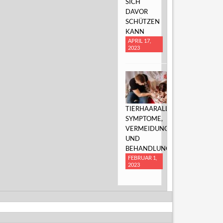
SICH
DAVOR
SCHÜTZEN
KANN
APRIL 17,
2023
TIERHAARALLERGIE:
SYMPTOME,
VERMEIDUNG
UND
BEHANDLUNG
FEBRUAR 1,
2023