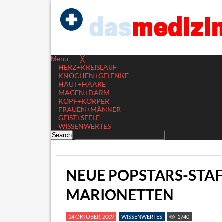
Menu
≡
╳
HERZ+KREISLAUF
KNOCHEN+GELENKE
HAUT+HAARE
MAGEN+DARM
KOPF+KÖRPER
FRAUEN+MÄNNER
GEIST+SEELE
WISSENWERTES
NEUE POPSTARS-STAF
MARIONETTEN
14 OKTOBER, 2009
WISSENWERTES
1740