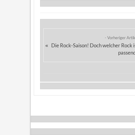
- Vorheriger Arti
Die Rock-Saison! Doch welcher Rock i
«
passen