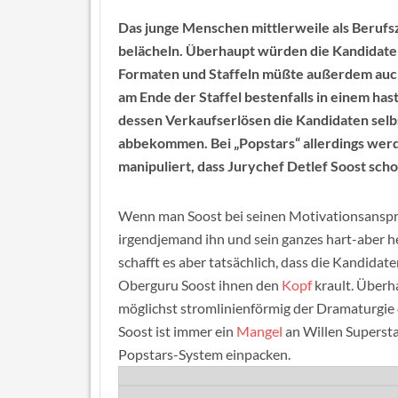
Das junge Menschen mittlerweile als Beruf
belächeln. Überhaupt würden die Kandidaten 
Formaten und Staffeln müßte außerdem auch
am Ende der Staffel bestenfalls in einem h
dessen Verkaufserlösen die Kandidaten selb
abbekommen. Bei „Popstars“ allerdings wer
manipuliert, dass Jurychef Detlef Soost sch
Wenn man Soost bei seinen Motivationsanspra
irgendjemand ihn und sein ganzes hart-aber h
schafft es aber tatsächlich, dass die Kandida
Oberguru Soost ihnen den
Kopf
krault. Überh
möglichst stromlinienförmig der Dramaturgie 
Soost ist immer ein
Mangel
an Willen Supersta
Popstars-System einpacken.