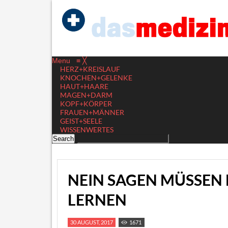
Menu
≡
╳
HERZ+KREISLAUF
KNOCHEN+GELENKE
HAUT+HAARE
MAGEN+DARM
KOPF+KÖRPER
FRAUEN+MÄNNER
GEIST+SEELE
WISSENWERTES
NEIN SAGEN MÜSSE
LERNEN
30 AUGUST, 2017
1671