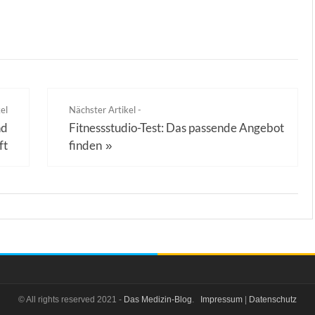
el
Nächster Artikel -
nd
Fitnessstudio-Test: Das passende Angebot
ft
finden
»
© All rights reserved 2021 -
Das Medizin-Blog
.
Impressum
|
Datenschutz