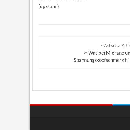
(dpa/tmn)
- Vorheriger Artik
Was bei Migräne u
«
Spannungskopfschmerz hil