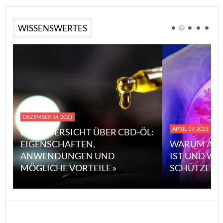
WISSENSWERTES
DEZEMBER 14, 2023
APRIL 17, 2023
EINE ÜBERSICHT ÜBER CBD-ÖL:
EIGENSCHAFTEN,
WARUM ASB
ANWENDUNGEN UND
IST UND WI
MÖGLICHE VORTEILE »
SCHÜTZEN 