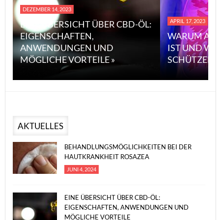
DEZEMBER 14, 2023
APRIL 17, 2023
EINE ÜBERSICHT ÜBER CBD-ÖL:
EIGENSCHAFTEN,
WARUM ASB
ANWENDUNGEN UND
IST UND WI
MÖGLICHE VORTEILE »
SCHÜTZEN 
AKTUELLES
BEHANDLUNGSMÖGLICHKEITEN BEI DER
HAUTKRANKHEIT ROSAZEA
JUNI 4, 2024
EINE ÜBERSICHT ÜBER CBD-ÖL:
EIGENSCHAFTEN, ANWENDUNGEN UND
MÖGLICHE VORTEILE