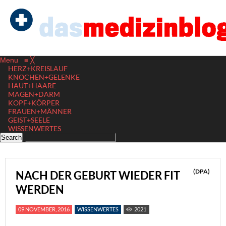
Menu
≡
╳
HERZ+KREISLAUF
KNOCHEN+GELENKE
HAUT+HAARE
MAGEN+DARM
KOPF+KÖRPER
FRAUEN+MÄNNER
GEIST+SEELE
WISSENWERTES
(DPA)
NACH DER GEBURT WIEDER FIT
WERDEN
09 NOVEMBER, 2016
WISSENWERTES
2021