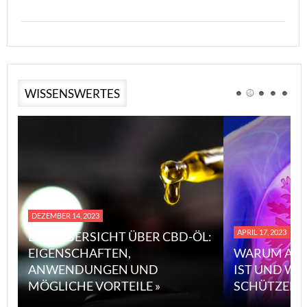
WISSENSWERTES
DEZEMBER 14, 2023
APRIL 17, 2023
EINE ÜBERSICHT ÜBER CBD-ÖL:
EIGENSCHAFTEN,
WARUM ASB
ANWENDUNGEN UND
IST UND WI
MÖGLICHE VORTEILE »
SCHÜTZEN 