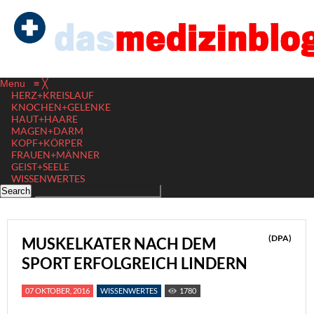
Menu
≡
╳
HERZ+KREISLAUF
KNOCHEN+GELENKE
HAUT+HAARE
MAGEN+DARM
KOPF+KÖRPER
FRAUEN+MÄNNER
GEIST+SEELE
WISSENWERTES
(DPA)
MUSKELKATER NACH DEM
SPORT ERFOLGREICH LINDERN
07 OKTOBER, 2016
WISSENWERTES
1780