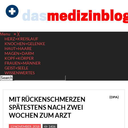
Menu
≡
╳
HERZ+KREISLAUF
KNOCHEN+GELENKE
HAUT+HAARE
MAGEN+DARM
KOPF+KÖRPER
FRAUEN+MÄNNER
GEIST+SEELE
WISSENWERTES
(DPA)
MIT RÜCKENSCHMERZEN
SPÄTESTENS NACH ZWEI
WOCHEN ZUM ARZT
13 NOVEMBER, 2018
1406