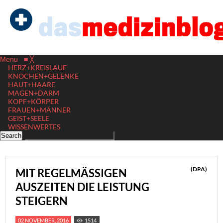
Menu
≡
╳
HERZ+KREISLAUF
KNOCHEN+GELENKE
HAUT+HAARE
MAGEN+DARM
KOPF+KÖRPER
FRAUEN+MÄNNER
GEIST+SEELE
WISSENWERTES
(DPA)
MIT REGELMÄSSIGEN A
USZEITEN DIE LEISTUNG S
TEIGERN
02 NOVEMBER, 2016
1514