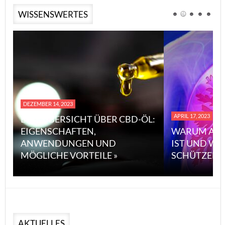
WISSENSWERTES
DEZEMBER 14, 2023
APRIL 17, 2023
EINE ÜBERSICHT ÜBER CBD-ÖL:
EIGENSCHAFTEN,
WARUM ASB
ANWENDUNGEN UND
IST UND WI
MÖGLICHE VORTEILE »
SCHÜTZEN 
AKTUELLES