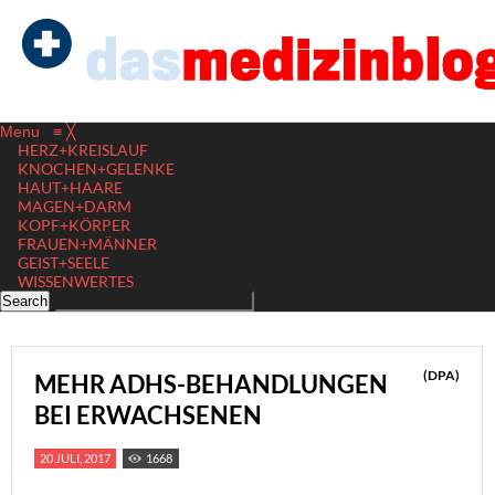
Menu
≡
╳
HERZ+KREISLAUF
KNOCHEN+GELENKE
HAUT+HAARE
MAGEN+DARM
KOPF+KÖRPER
FRAUEN+MÄNNER
GEIST+SEELE
WISSENWERTES
(DPA)
MEHR ADHS-BEHANDLUNGEN
BEI ERWACHSENEN
20 JULI, 2017
1668