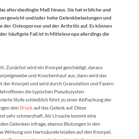
as altersbedingte Maß hinaus. Sie hat erbliche und
rpergewicht und/oder hohe Gelenkbelastungen und
ie der Osteoporose und der Arthritis auf. Es können
der häufigste Fall ist in Mitteleuropa allerdings die
tatt. Zunächst wird ein Knorpel geschädigt, daraus
rpelgewebe und Knochenhaut aus, dann wird das
et der Knorpel und wird durch Granulation und Fasern
 Betroffenen die typischen Pseudozysten
ierte Stufe schließlich führt zu einer Abflachung der
angen den
Druck
auf das Gelenk auf. Diese
und sehr schmerzhaft. Als Ursache kommt eine
den Gelenken infrage, ebenso Blutungen in den
he Wirkung von Harnsäurekristallen auf den Knorpel.