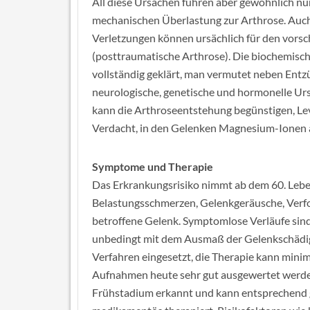
All diese Ursachen führen aber gewöhnlich n
mechanischen Überlastung zur Arthrose. Auch
Verletzungen können ursächlich für den vorsc
(posttraumatische Arthrose). Die biochemisch
vollständig geklärt, man vermutet neben Entz
neurologische, genetische und hormonelle 
kann die Arthroseentstehung begünstigen, Lev
Verdacht, in den Gelenken Magnesium-Ionen au
Symptome und Therapie
Das Erkrankungsrisiko nimmt ab dem 60. Leben
Belastungsschmerzen, Gelenkgeräusche, Verf
betroffene Gelenk. Symptomlose Verläufe sind
unbedingt mit dem Ausmaß der Gelenkschädig
Verfahren eingesetzt, die Therapie kann mini
Aufnahmen heute sehr gut ausgewertet werden
Frühstadium erkannt und kann entsprechend 