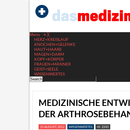
Menu
≡
╳
HERZ+KREISLAUF
KNOCHEN+GELENKE
HAUT+HAARE
MAGEN+DARM
KOPF+KÖRPER
FRAUEN+MÄNNER
GEIST+SEELE
WISSENWERTES
MEDIZINISCHE ENTW
DER ARTHROSEBEHA
15 AUGUST, 2012
WISSENWERTES
2243