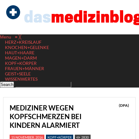
Menu
≡
╳
HERZ+KREISLAUF
KNOCHEN+GELENKE
HAUT+HAARE
MAGEN+DARM
KOPF+KÖRPER
FRAUEN+MÄNNER
GEIST+SEELE
WISSENWERTES
(DPA)
MEDIZINER WEGEN
KOPFSCHMERZEN BEI
KINDERN ALARMIERT
15 NOVEMBER, 2016
KOPF+KÖRPER
2830