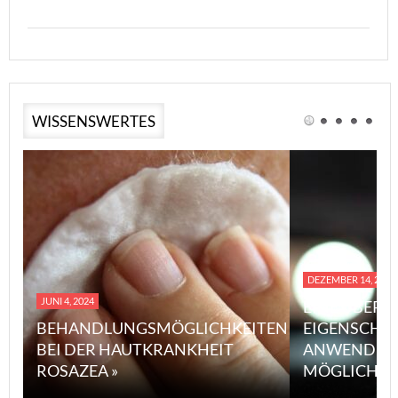
WISSENSWERTES
DEZEMBER 14, 2023
JUNI 4, 2024
EINE ÜBERS
BEHANDLUNGSMÖGLICHKEITEN
EIGENSCHA
BEI DER HAUTKRANKHEIT
ANWENDUN
ROSAZEA »
MÖGLICHE V