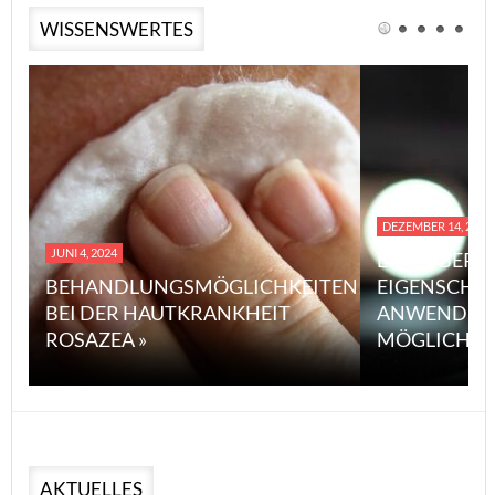
WISSENSWERTES
DEZEMBER 14, 2023
JUNI 4, 2024
EINE ÜBERS
BEHANDLUNGSMÖGLICHKEITEN
EIGENSCHA
BEI DER HAUTKRANKHEIT
ANWENDUN
ROSAZEA »
MÖGLICHE V
AKTUELLES