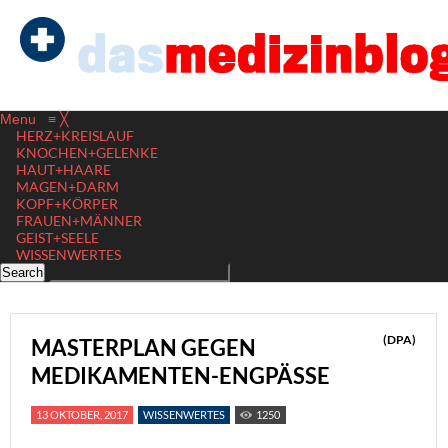
Menu
≡
╳
HERZ+KREISLAUF
KNOCHEN+GELENKE
HAUT+HAARE
MAGEN+DARM
KOPF+KÖRPER
FRAUEN+MÄNNER
GEIST+SEELE
WISSENWERTES
(DPA)
MASTERPLAN GEGEN
MEDIKAMENTEN-ENGPÄSSE
13 OKTOBER, 2017
WISSENWERTES
1250