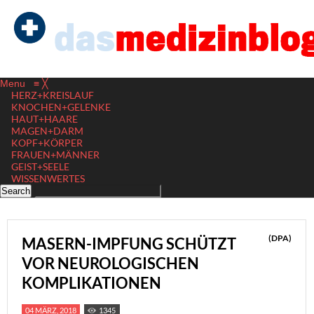
Menu
≡
╳
HERZ+KREISLAUF
KNOCHEN+GELENKE
HAUT+HAARE
MAGEN+DARM
KOPF+KÖRPER
FRAUEN+MÄNNER
GEIST+SEELE
WISSENWERTES
(DPA)
MASERN-IMPFUNG SCHÜTZT
VOR NEUROLOGISCHEN
KOMPLIKATIONEN
04 MÄRZ, 2018
1345