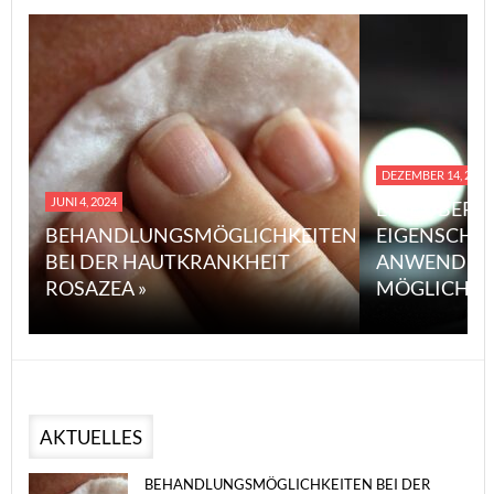
DEZEMBER 14, 2023
JUNI 4, 2024
EINE ÜBERS
BEHANDLUNGSMÖGLICHKEITEN
EIGENSCHA
BEI DER HAUTKRANKHEIT
ANWENDUN
ROSAZEA »
MÖGLICHE V
AKTUELLES
BEHANDLUNGSMÖGLICHKEITEN BEI DER