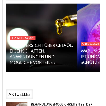
DEZEMBER 14, 2023
APRIL 17, 2023
EINE ÜBERSICHT ÜBER CBD-ÖL:
EIGENSCHAFTEN,
WARUM ASB
ANWENDUNGEN UND
IST UND WI
MÖGLICHE VORTEILE »
SCHÜTZEN 
AKTUELLES
BEHANDLUNGSMÖGLICHKEITEN BEI DER