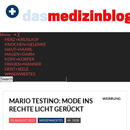
Menu
≡
╳
HERZ+KREISLAUF
KNOCHEN+GELENKE
HAUT+HAARE
MAGEN+DARM
KOPF+KÖRPER
FRAUEN+MÄNNER
GEIST+SEELE
WISSENWERTES
WERBUNG
MARIO TESTINO: MODE INS
RECHTE LICHT GERÜCKT
05 AUGUST, 2011
WISSENWERTES
1928