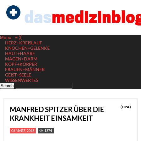
Menu
≡
╳
HERZ+KREISLAUF
KNOCHEN+GELENKE
HAUT+HAARE
MAGEN+DARM
KOPF+KÖRPER
FRAUEN+MÄNNER
GEIST+SEELE
WISSENWERTES
(DPA)
MANFRED SPITZER ÜBER DIE
KRANKHEIT EINSAMKEIT
06 MÄRZ, 2018
1374