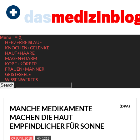
Menu
≡
╳
HERZ+KREISLAUF
KNOCHEN+GELENKE
HAUT+HAARE
MAGEN+DARM
KOPF+KÖRPER
FRAUEN+MÄNNER
GEIST+SEELE
WISSENWERTES
(DPA)
MANCHE MEDIKAMENTE
MACHEN DIE HAUT
EMPFINDLICHER FÜR SONNE
09 JUNI, 2018
1215