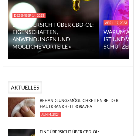
DEZEMBER 14, 2023
APRIL 17, 2023
EINE ÜBERSICHT ÜBER CBD-ÖL:
EIGENSCHAFTEN,
WARUM ASB
ANWENDUNGEN UND
IST UND WI
MÖGLICHE VORTEILE »
SCHÜTZEN 
AKTUELLES
BEHANDLUNGSMÖGLICHKEITEN BEI DER
HAUTKRANKHEIT ROSAZEA
JUNI 4, 2024
EINE ÜBERSICHT ÜBER CBD-ÖL: