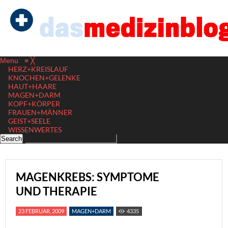
Menu
≡
╳
HERZ+KREISLAUF
KNOCHEN+GELENKE
HAUT+HAARE
MAGEN+DARM
KOPF+KÖRPER
FRAUEN+MÄNNER
GEIST+SEELE
WISSENWERTES
MAGENKREBS: SYMPTOME
UND THERAPIE
23 FEBRUAR, 2009
MAGEN+DARM
4335