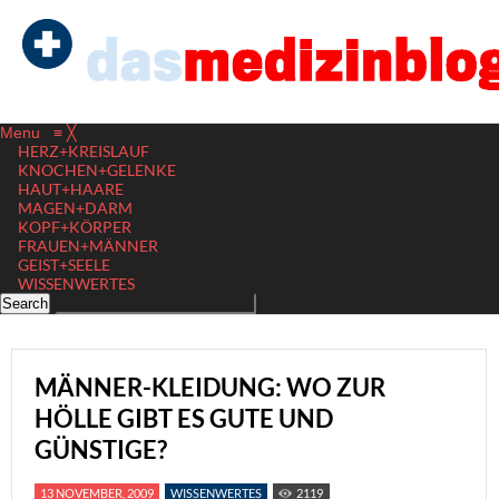
Menu
≡
╳
HERZ+KREISLAUF
KNOCHEN+GELENKE
HAUT+HAARE
MAGEN+DARM
KOPF+KÖRPER
FRAUEN+MÄNNER
GEIST+SEELE
WISSENWERTES
MÄNNER-KLEIDUNG: WO ZUR
HÖLLE GIBT ES GUTE UND
GÜNSTIGE?
13 NOVEMBER, 2009
WISSENWERTES
2119