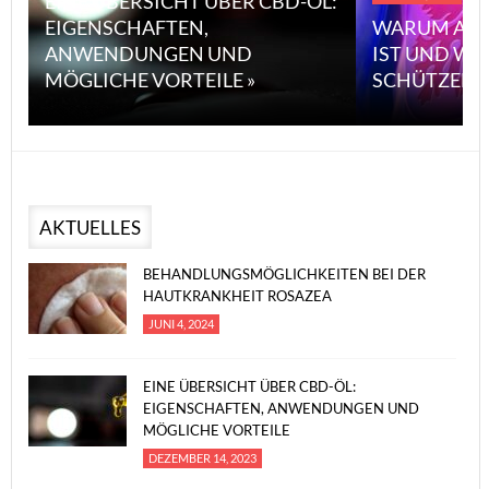
EINE ÜBERSICHT ÜBER CBD-ÖL:
EIGENSCHAFTEN,
WARUM ASB
ANWENDUNGEN UND
IST UND WI
MÖGLICHE VORTEILE »
SCHÜTZEN 
AKTUELLES
BEHANDLUNGSMÖGLICHKEITEN BEI DER
HAUTKRANKHEIT ROSAZEA
JUNI 4, 2024
EINE ÜBERSICHT ÜBER CBD-ÖL:
EIGENSCHAFTEN, ANWENDUNGEN UND
MÖGLICHE VORTEILE
DEZEMBER 14, 2023