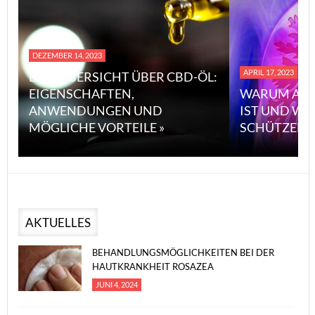
DEZEMBER 14, 2023
APRIL 17, 2023
EINE ÜBERSICHT ÜBER CBD-ÖL:
EIGENSCHAFTEN,
WARUM ASB
ANWENDUNGEN UND
IST UND WI
MÖGLICHE VORTEILE »
SCHÜTZEN 
AKTUELLES
BEHANDLUNGSMÖGLICHKEITEN BEI DER
HAUTKRANKHEIT ROSAZEA
JUNI 4, 2024