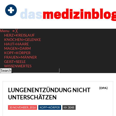
Menu
≡
╳
HERZ+KREISLAUF
KNOCHEN+GELENKE
HAUT+HAARE
MAGEN+DARM
KOPF+KÖRPER
FRAUEN+MÄNNER
GEIST+SEELE
WISSENWERTES
(DPA)
LUNGENENTZÜNDUNG NICHT
UNTERSCHÄTZEN
30 NOVEMBER, 2016
KOPF+KÖRPER
3048