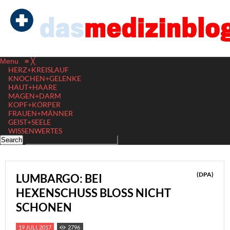
Menu
≡
╳
HERZ+KREISLAUF
KNOCHEN+GELENKE
HAUT+HAARE
MAGEN+DARM
KOPF+KÖRPER
FRAUEN+MÄNNER
GEIST+SEELE
WISSENWERTES
(DPA)
LUMBARGO: BEI
HEXENSCHUSS BLOSS NICHT S
CHONEN
19 JULI, 2017
2796