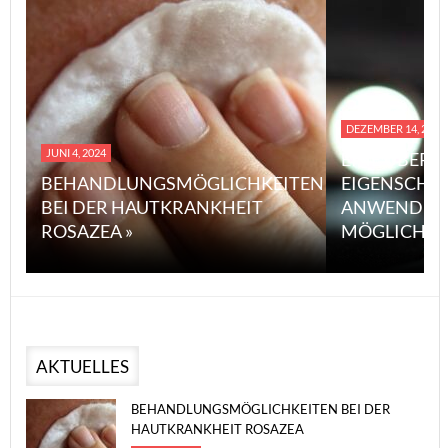
DEZEMBER 14, 2023
JUNI 4, 2024
EINE ÜBERS
BEHANDLUNGSMÖGLICHKEITEN
EIGENSCHA
BEI DER HAUTKRANKHEIT
ANWENDUN
ROSAZEA »
MÖGLICHE V
AKTUELLES
BEHANDLUNGSMÖGLICHKEITEN BEI DER
HAUTKRANKHEIT ROSAZEA