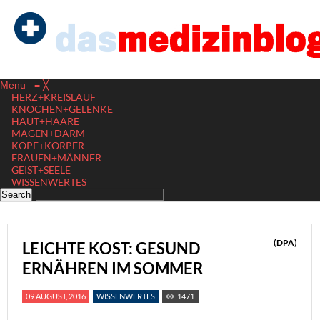
Menu
≡
╳
HERZ+KREISLAUF
KNOCHEN+GELENKE
HAUT+HAARE
MAGEN+DARM
KOPF+KÖRPER
FRAUEN+MÄNNER
GEIST+SEELE
WISSENWERTES
(DPA)
LEICHTE KOST: GESUND
ERNÄHREN IM SOMMER
09 AUGUST, 2016
WISSENWERTES
1471