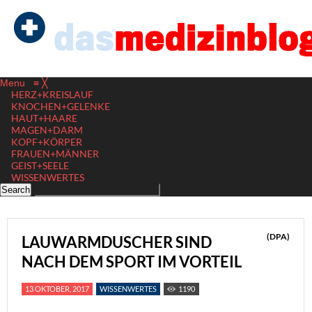
Menu
≡
╳
HERZ+KREISLAUF
KNOCHEN+GELENKE
HAUT+HAARE
MAGEN+DARM
KOPF+KÖRPER
FRAUEN+MÄNNER
GEIST+SEELE
WISSENWERTES
(DPA)
LAUWARMDUSCHER SIND
NACH DEM SPORT IM VORTEIL
13 OKTOBER, 2017
WISSENWERTES
1190