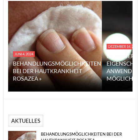
DEZEMBER 14, 2023
JUNI 4, 2024
EINE ÜBERS
BEHANDLUNGSMÖGLICHKEITEN
EIGENSCHA
BEI DER HAUTKRANKHEIT
ANWENDUN
ROSAZEA »
MÖGLICHE V
AKTUELLES
BEHANDLUNGSMÖGLICHKEITEN BEI DER