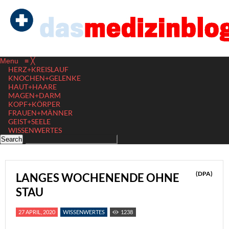
Menu
≡
╳
HERZ+KREISLAUF
KNOCHEN+GELENKE
HAUT+HAARE
MAGEN+DARM
KOPF+KÖRPER
FRAUEN+MÄNNER
GEIST+SEELE
WISSENWERTES
(DPA)
LANGES WOCHENENDE OHNE
STAU
27 APRIL, 2020
WISSENWERTES
1238