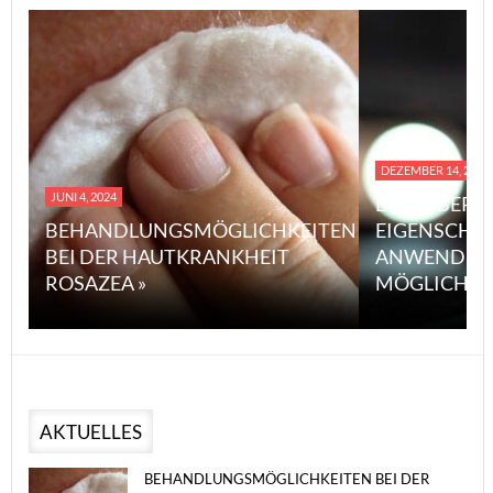
DEZEMBER 14, 2023
JUNI 4, 2024
EINE ÜBERS
BEHANDLUNGSMÖGLICHKEITEN
EIGENSCHA
BEI DER HAUTKRANKHEIT
ANWENDUN
ROSAZEA »
MÖGLICHE V
AKTUELLES
BEHANDLUNGSMÖGLICHKEITEN BEI DER