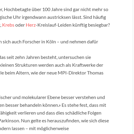
, Hochbetagte über 100 Jahre sind gar nicht mehr so
ogische Uhr irgendwann austricksen lässt. Sind häufig
,
Krebs
oder
Herz
-Kreislauf-Leiden künftig besiegbar?
sich auch Forscher in Köln – und nehmen dafür
 das seit zehn Jahren besteht, untersuchen sie
kleinen Strukturen werden auch als Kraftwerke der
Rolle beim Altern, wie der neue MPI-Direktor Thomas
ogischer und molekularer Ebene besser verstehen und
gen besser behandeln können.» Es stehe fest, dass mit
higkeit verlieren und dass dies schädliche Folgen
 Parkinson. Nun gelte es herauszufinden, wie sich diese
ndern lassen – mit möglicherweise