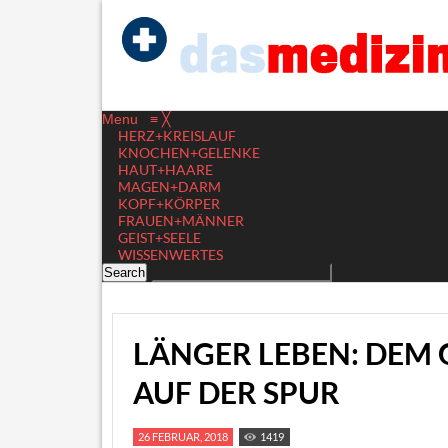
Menu
≡
╳
HERZ+KREISLAUF
KNOCHEN+GELENKE
HAUT+HAARE
MAGEN+DARM
KOPF+KÖRPER
FRAUEN+MÄNNER
GEIST+SEELE
WISSENWERTES
LÄNGER LEBEN: DEM 
AUF DER SPUR
26 FEBRUAR, 2018
1419